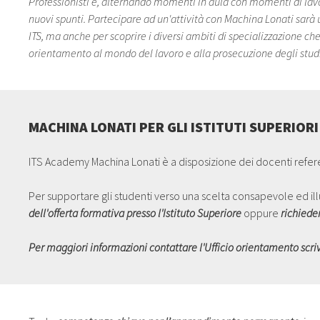
Professionisti e, alternando momenti in aula con momenti di lavo
nuovi spunti. Partecipare ad un'attività con Machina Lonati sarà
ITS, ma anche per scoprire i diversi ambiti di specializzazione ch
orientamento al mondo del lavoro e alla prosecuzione degli studi
MACHINA LONATI PER GLI ISTITUTI SUPERIORI
ITS Academy Machina Lonati è a disposizione dei docenti refere
Per supportare gli studenti verso una scelta consapevole ed illus
dell'offerta formativa presso l'Istituto Superiore
oppure
richiede
Per maggiori informazioni contattare l'Ufficio orientamento scr