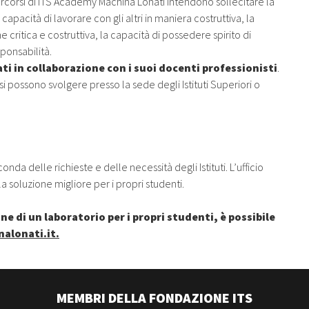
ercorsi di ITS Academy Machina Lonati intendono sollecitare la
apacità di lavorare con gli altri in maniera costruttiva, la
ne critica e costruttiva, la capacità di possedere spirito di
sponsabilità.
ati in collaborazione con i suoi docenti professionisti
.
si possono svolgere presso la sede degli Istituti Superiori o
onda delle richieste e delle necessità degli Istituti. L’ufficio
 soluzione migliore per i propri studenti.
e di un laboratorio per i propri studenti, è possibile
alonati.it.
MEMBRI DELLA FONDAZIONE ITS