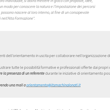
ro individuale, si dovrà mettere in gioco con proposte, idee,
 un modo per conoscere la natura e l’impostazione dei percorsi
e possono nascere al loro interno, al fine di un consapevole
 nell’Alta Formazione".
nti dell'orientamento in uscita per collaborare nell'organizzazione d
trare tutte le possibilità formative e professionali offerte dai propri 
re la presenza di un referente
durante le iniziative di orientamento po
ivendo una mail a
orientamento@itsmachinalonati.it