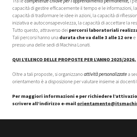
Tra le
competenze chiave per l’apprendimento permanente,
i p
capacità di gestire efficacemente il tempo e le informazioni, la c
capacità di trasformare le idee in azioni, la capacità di riflessio
iniziativa e autoconsapevolezza, la capacità di accettare la re
Tutto questo, attraverso dei
percorsi laboratoriali realizz
Tali percorsi hanno una
durata che va dalle 3 alle 12 ore
e 
presso una delle sedi di Machina Lonati.
QUI L’ELENCO DELLE PROPOSTE PER L’ANNO 2025/2026.
Oltre a tali proposte, si organizzano
attività personalizzate
a sec
orientamento è a disposizione per valutare insieme ai docenti la
Per maggiori informazioni e per richiedere l’attivazion
scrivere all’indirizzo e-mail
orientamento@itsmachin