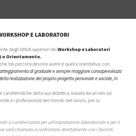
 WORKSHOP E LABORATORI
te degli Istituti superiori dei
Workshop e Laboratori
O) o Orientamento.
che tali percorsi devono avere è quella orientativa, con
un atteggiamento di graduale e sempre maggiore consapevolezza
della realizzazione del proprio progetto personale e sociale, in
 caratteristiche della sua didattica, basata da un lato sul
ende e i professionisti del mondo del lavoro, per la
ati si caratterizzano per un’impostazione laboratoriale e per il
lasse sarà chiamato a confrontarsi direttamente con i Docenti