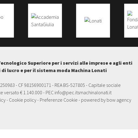
Tecnologico Superiore per i servizi alle imprese e agli enti
i di lucro e per il sistema moda Machina Lonati
5250983 - CF 98156900171 - REA BS-527805 - Capitale sociale
e versato € 1.140.000 - PEC
info@pec.itsmachinalonati.it
icy
-
Cookie policy
-
Preferenze Cookie
- powered by
bow agency