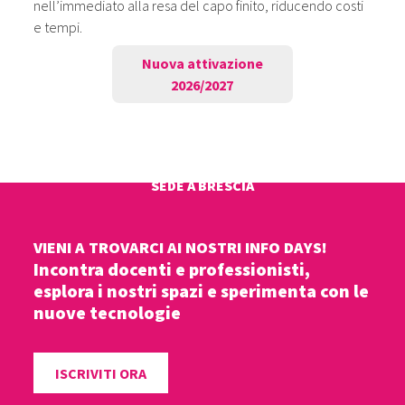
nell’immediato alla resa del capo finito, riducendo costi
e tempi.
Nuova attivazione
2026/2027
3D Fashion Designer – AI &
Innovation
Fashion Product Manager
Modellista Prototipista Uomo
Modellistica, Confezione e Sartoria
SEDE A BRESCIA
SEDE A BRESCIA
Donna
SEDE A BRESCIA
SEDE A BRESCIA
VIENI A TROVARCI AI NOSTRI INFO DAYS!
Incontra docenti e professionisti,
esplora i nostri spazi e sperimenta con le
nuove tecnologie
ISCRIVITI ORA