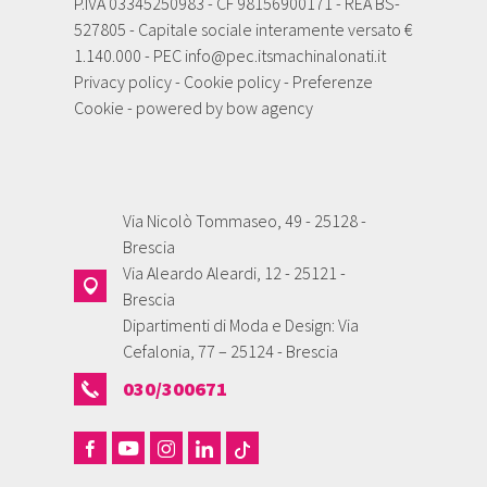
P.IVA 03345250983 - CF 98156900171 - REA BS-
527805 - Capitale sociale interamente versato €
1.140.000 - PEC
info@pec.itsmachinalonati.it
Privacy policy
-
Cookie policy
-
Preferenze
Cookie
- powered by
bow agency
Via Nicolò Tommaseo, 49 - 25128 -
Brescia
Via Aleardo Aleardi, 12 - 25121 -
Brescia
Dipartimenti di Moda e Design: Via
Cefalonia, 77 – 25124 - Brescia
030/300671