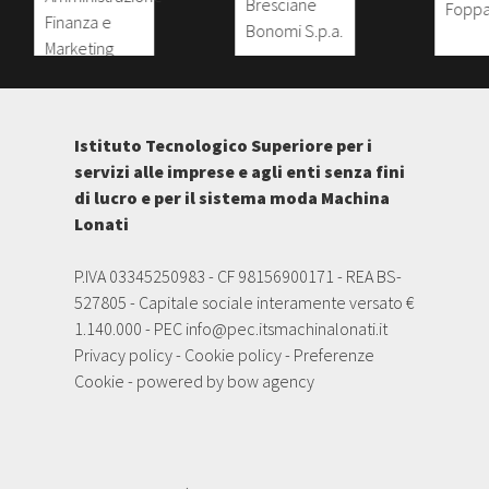
Istituto Tecnologico Superiore per i
servizi alle imprese e agli enti senza fini
di lucro e per il sistema moda Machina
Lonati
P.IVA 03345250983 - CF 98156900171 - REA BS-
527805 - Capitale sociale interamente versato €
1.140.000 - PEC
info@pec.itsmachinalonati.it
Privacy policy
-
Cookie policy
-
Preferenze
Cookie
- powered by
bow agency