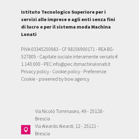
Istituto Tecnologico Superiore per i
servizi alle imprese e agli enti senza fini
di lucro e per il sistema moda Machina
Lonati
P.IVA 03345250983 - CF 98156900171 - REA BS-
527805 - Capitale sociale interamente versato €
1.140.000 - PEC
info@pec.itsmachinalonati.it
Privacy policy
-
Cookie policy
-
Preferenze
Cookie
- powered by
bow agency
Via Nicolò Tommaseo, 49 - 25128 -
Brescia
Via Aleardo Aleardi, 12 - 25121 -
Brescia