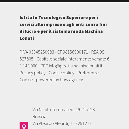
Istituto Tecnologico Superiore per i
servizi alle imprese e agli enti senza fini
di lucro e per il sistema moda Machina
Lonati
P.IVA 03345250983 - CF 98156900171 - REA BS-
527805 - Capitale sociale interamente versato €
1.140.000 - PEC
info@pec.itsmachinalonati.it
Privacy policy
-
Cookie policy
-
Preferenze
Cookie
- powered by
bow agency
Via Nicolò Tommaseo, 49 - 25128 -
Brescia
Via Aleardo Aleardi, 12 - 25121 -