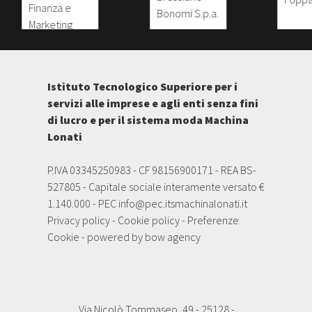
Istituto Tecnologico Superiore per i
servizi alle imprese e agli enti senza fini
di lucro e per il sistema moda Machina
Lonati
P.IVA 03345250983 - CF 98156900171 - REA BS-
527805 - Capitale sociale interamente versato €
1.140.000 - PEC
info@pec.itsmachinalonati.it
Privacy policy
-
Cookie policy
-
Preferenze
Cookie
- powered by
bow agency
Via Nicolò Tommaseo, 49 - 25128 -