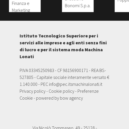
Istituto Tecnologico Superiore per i
servizi alle imprese e agli enti senza fini
di lucro e per il sistema moda Machina
Lonati
P.IVA 03345250983 - CF 98156900171 - REA BS-
527805 - Capitale sociale interamente versato €
1.140.000 - PEC
info@pec.itsmachinalonati.it
Privacy policy
-
Cookie policy
-
Preferenze
Cookie
- powered by
bow agency
Via Nicolò Tommaseo, 49 - 25128 -