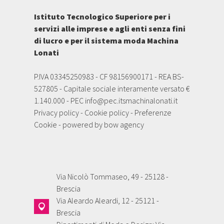
Istituto Tecnologico Superiore per i
servizi alle imprese e agli enti senza fini
di lucro e per il sistema moda Machina
Lonati
P.IVA 03345250983 - CF 98156900171 - REA BS-
527805 - Capitale sociale interamente versato €
1.140.000 - PEC
info@pec.itsmachinalonati.it
Privacy policy
-
Cookie policy
-
Preferenze
Cookie
- powered by
bow agency
Via Nicolò Tommaseo, 49 - 25128 -
Brescia
Via Aleardo Aleardi, 12 - 25121 -
Brescia