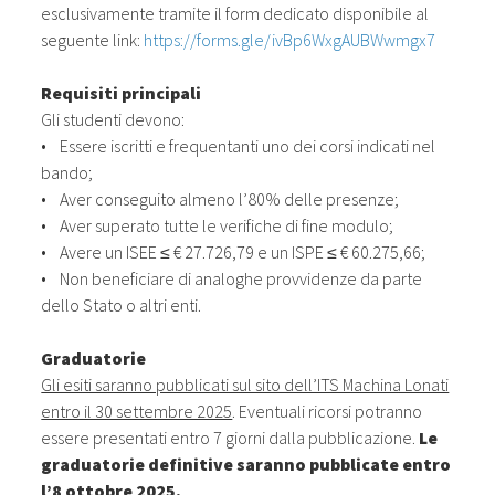
esclusivamente tramite il form dedicato disponibile al
seguente link:
https://forms.gle/ivBp6WxgAUBWwmgx7
Requisiti principali
Gli studenti devono:
• Essere iscritti e frequentanti uno dei corsi indicati nel
bando;
• Aver conseguito almeno l’80% delle presenze;
• Aver superato tutte le verifiche di fine modulo;
• Avere un ISEE ≤ € 27.726,79 e un ISPE ≤ € 60.275,66;
• Non beneficiare di analoghe provvidenze da parte
dello Stato o altri enti.
Graduatorie
Gli esiti saranno pubblicati sul sito dell’ITS Machina Lonati
entro il 30 settembre 2025
. Eventuali ricorsi potranno
essere presentati entro 7 giorni dalla pubblicazione.
Le
graduatorie definitive saranno pubblicate entro
l’8 ottobre 2025.