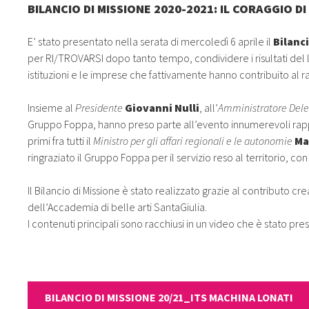
BILANCIO DI MISSIONE 2020-2021: IL CORAGGIO D
E’ stato presentato nella serata di mercoledì 6 aprile il
Bilanc
per RI/TROVARSI dopo tanto tempo, condividere i risultati del l
istituzioni e le imprese che fattivamente hanno contribuito al r
Insieme al
Presidente
Giovanni Nulli
, all’
Amministratore Del
Gruppo Foppa, hanno preso parte all’evento innumerevoli rappre
primi fra tutti il
Ministro per gli affari regionali e le autonomie
Ma
ringraziato il Gruppo Foppa per il servizio reso al territorio, co
Il Bilancio di Missione è stato realizzato grazie al contributo 
dell’Accademia di belle arti SantaGiulia.
I contenuti principali sono racchiusi in un video che è stato pr
BILANCIO DI MISSIONE 20/21_ITS MACHINA LONATI