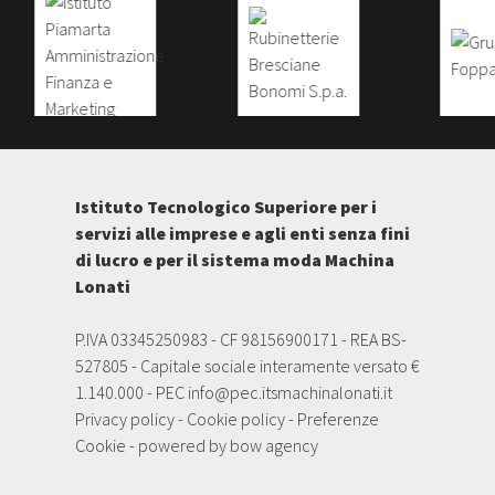
Istituto Tecnologico Superiore per i
servizi alle imprese e agli enti senza fini
di lucro e per il sistema moda Machina
Lonati
P.IVA 03345250983 - CF 98156900171 - REA BS-
527805 - Capitale sociale interamente versato €
1.140.000 - PEC
info@pec.itsmachinalonati.it
Privacy policy
-
Cookie policy
-
Preferenze
Cookie
- powered by
bow agency