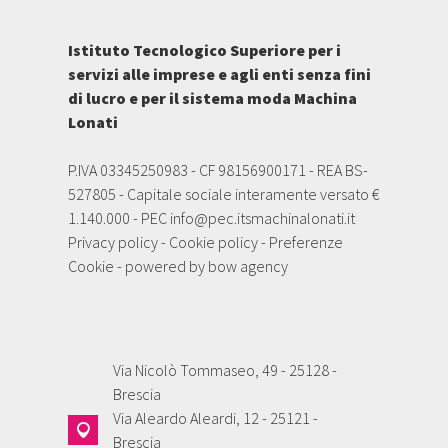
Istituto Tecnologico Superiore per i
servizi alle imprese e agli enti senza fini
di lucro e per il sistema moda Machina
Lonati
P.IVA 03345250983 - CF 98156900171 - REA BS-
527805 - Capitale sociale interamente versato €
1.140.000 - PEC
info@pec.itsmachinalonati.it
Privacy policy
-
Cookie policy
-
Preferenze
Cookie
- powered by
bow agency
Via Nicolò Tommaseo, 49 - 25128 -
Brescia
Via Aleardo Aleardi, 12 - 25121 -
Brescia