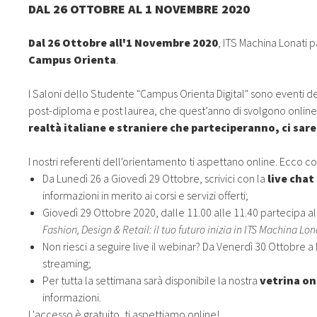
DAL 26 OTTOBRE AL 1 NOVEMBRE 2020
Dal 26 Ottobre all'1 Novembre 2020
, ITS Machina Lonati p
Campus Orienta
.
I Saloni dello Studente "Campus Orienta Digital" sono eventi de
post-diploma e post laurea, che quest’anno di svolgono online m
realtà italiane e straniere che parteciperanno, ci sa
I nostri referenti dell'orientamento ti aspettano online. Ecco 
Da Lunedì 26 a Giovedì 29 Ottobre, scrivici con la
live chat
informazioni in merito ai corsi e servizi offerti;
Giovedì 29 Ottobre 2020, dalle 11.00 alle 11.40 partecipa a
Fashion, Design & Retail: il tuo futuro inizia in ITS Machina Lona
Non riesci a seguire live il webinar? Da Venerdì 30 Ottobre
streaming;
Per tutta la settimana sarà disponibile la nostra
vetrina on
informazioni.
L'accesso è gratuito, ti aspettiamo online!