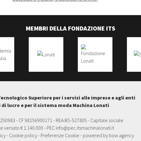
MEMBRI DELLA FONDAZIONE ITS
Tecnologico Superiore per i servizi alle imprese e agli enti
i di lucro e per il sistema moda Machina Lonati
5250983 - CF 98156900171 - REA BS-527805 - Capitale sociale
e versato € 1.140.000 - PEC
info@pec.itsmachinalonati.it
icy
-
Cookie policy
-
Preferenze Cookie
- powered by
bow agency