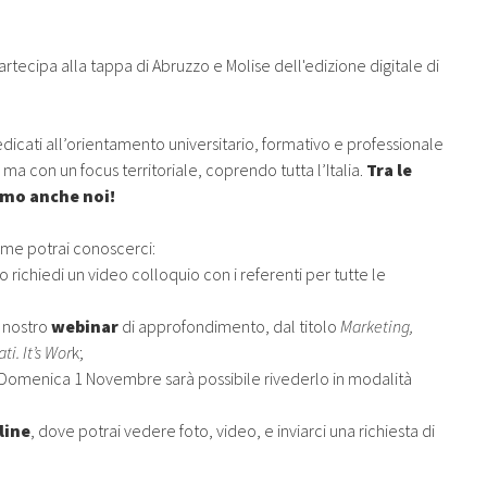
artecipa alla tappa di Abruzzo e Molise dell'edizione digitale di
dicati all’orientamento universitario, formativo e professionale
a con un focus territoriale, coprendo tutta l’Italia.
Tra le
remo anche noi!
come potrai conoscerci:
o richiedi un video colloquio con i referenti per tutte le
l nostro
webinar
di approfondimento, dal titolo
Marketing,
ti. It’s Wor
k;
 a Domenica 1 Novembre sarà possibile rivederlo in modalità
line
, dove potrai vedere foto, video, e inviarci una richiesta di