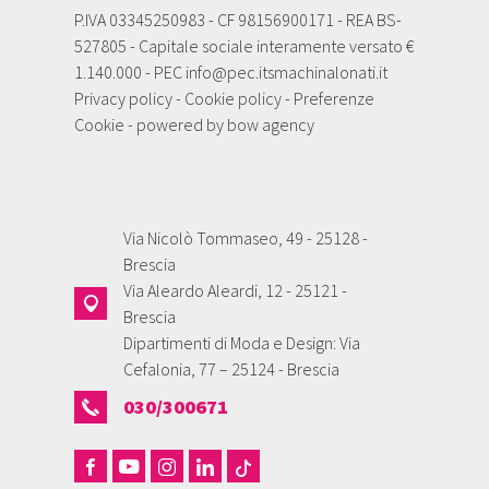
P.IVA 03345250983 - CF 98156900171 - REA BS-
527805 - Capitale sociale interamente versato €
1.140.000 - PEC
info@pec.itsmachinalonati.it
Privacy policy
-
Cookie policy
-
Preferenze
Cookie
- powered by
bow agency
Via Nicolò Tommaseo, 49 - 25128 -
Brescia
Via Aleardo Aleardi, 12 - 25121 -
Brescia
Dipartimenti di Moda e Design: Via
Cefalonia, 77 – 25124 - Brescia
030/300671