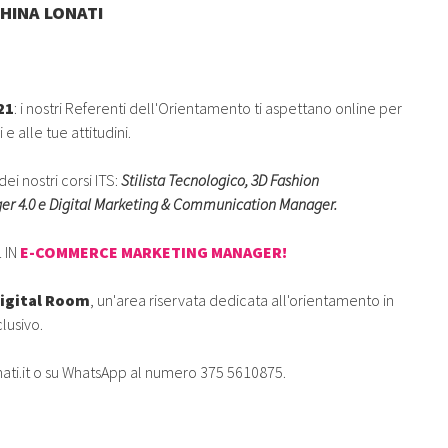
CHINA LONATI
21
: i nostri Referenti dell'Orientamento ti aspettano online per
 e alle tue attitudini.
ei nostri corsi ITS:
Stilista Tecnologico,
3D Fashion
er 4.0
e
Digital Marketing & Communication Manager.
 IN
E-COMMERCE MARKETING MANAGER!
igital Room
, un'area riservata dedicata all'orientamento in
lusivo.
ti.it
o su WhatsApp al numero 375 5610875.