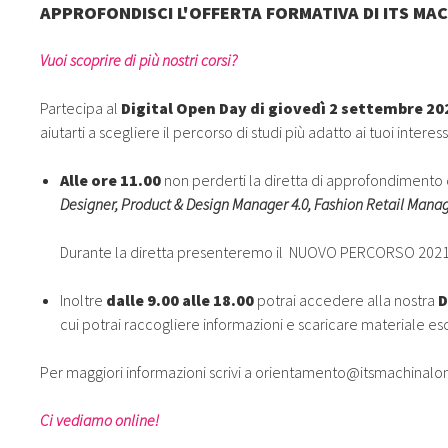
APPROFONDISCI L'OFFERTA FORMATIVA DI ITS MA
Vuoi scoprire di più nostri corsi?
Partecipa al
Digital Open Day di giovedì 2 settembre 20
aiutarti a scegliere il percorso di studi più adatto ai tuoi interessi
Alle ore 11.00
non perderti la diretta di approfondimento d
Designer,
Product & Design Manager 4.0,
Fashion Retail Manag
Durante la diretta presenteremo il NUOVO PERCORSO 2021
Inoltre
dalle 9.00 alle 18.00
potrai accedere alla nostra
D
cui potrai raccogliere informazioni e scaricare materiale esc
Per maggiori informazioni scrivi a
orientamento@itsmachinalona
Ci vediamo online!