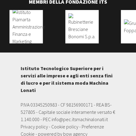
MEMBRI DELLA FONDAZIONE ITS
Istituto Tecnologico Superiore per i
servizi alle imprese e agli enti senza fini
di lucro e per il sistema moda Machina
Lonati
P.IVA 03345250983 - CF 98156900171 - REA BS-
527805 - Capitale sociale interamente versato €
1.140.000 - PEC
info@pec.itsmachinalonati.it
Privacy policy
-
Cookie policy
-
Preferenze
Cookie
- powered by
bow agency