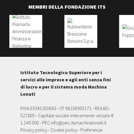
MEMBRI DELLA FONDAZIONE ITS
Istituto Tecnologico Superiore per i
servizi alle imprese e agli enti senza fini
di lucro e per il sistema moda Machina
Lonati
P.IVA 03345250983 - CF 98156900171 - REA BS-
527805 - Capitale sociale interamente versato €
1.140.000 - PEC
info@pec.itsmachinalonati.it
Privacy policy
-
Cookie policy
-
Preferenze