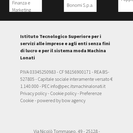
Istituto Tecnologico Superiore per i
servizi alle imprese e agli enti senza fini
di lucro e per il sistema moda Machina
Lonati
P.IVA 03345250983 - CF 98156900171 - REA BS-
527805 - Capitale sociale interamente versato €
1.140.000 - PEC
info@pec.itsmachinalonati.it
Privacy policy
-
Cookie policy
-
Preferenze
Cookie
- powered by
bow agency
Via Nicolò Tommaseo, 49 - 25128 -