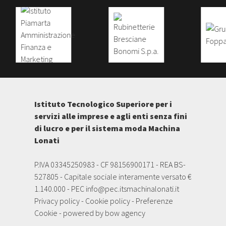
Istituto Tecnologico Superiore per i
servizi alle imprese e agli enti senza fini
di lucro e per il sistema moda Machina
Lonati
P.IVA 03345250983 - CF 98156900171 - REA BS-
527805 - Capitale sociale interamente versato €
1.140.000 - PEC
info@pec.itsmachinalonati.it
Privacy policy
-
Cookie policy
-
Preferenze
Cookie
- powered by
bow agency