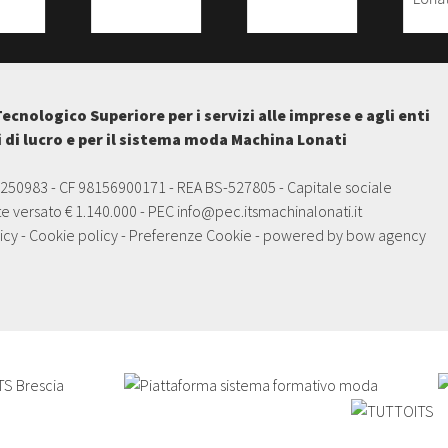
Tecnologico Superiore per i servizi alle imprese e agli enti
i di lucro e per il sistema moda Machina Lonati
5250983 - CF 98156900171 - REA BS-527805 - Capitale sociale
e versato € 1.140.000 - PEC
info@pec.itsmachinalonati.it
icy
-
Cookie policy
-
Preferenze Cookie
- powered by
bow agency