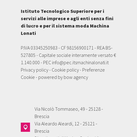
Istituto Tecnologico Superiore per i
servizi alle imprese e agli enti senza fini
di lucro e per il sistema moda Machina
Lonati
P.IVA 03345250983 - CF 98156900171 - REA BS-
527805 - Capitale sociale interamente versato €
1.140.000 - PEC
info@pec.itsmachinalonati.it
Privacy policy
-
Cookie policy
-
Preferenze
Cookie
- powered by
bow agency
Via Nicolò Tommaseo, 49 - 25128 -
Brescia
Via Aleardo Aleardi, 12 - 25121 -
Brescia