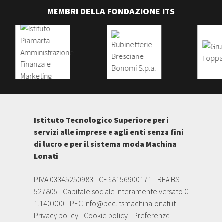
MEMBRI DELLA FONDAZIONE ITS
Istituto Tecnologico Superiore per i
servizi alle imprese e agli enti senza fini
di lucro e per il sistema moda Machina
Lonati
P.IVA 03345250983 - CF 98156900171 - REA BS-
527805 - Capitale sociale interamente versato €
1.140.000 - PEC
info@pec.itsmachinalonati.it
Privacy policy
-
Cookie policy
-
Preferenze