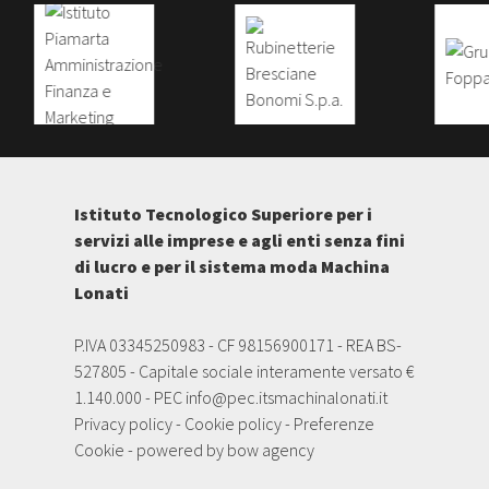
Istituto Tecnologico Superiore per i
servizi alle imprese e agli enti senza fini
di lucro e per il sistema moda Machina
Lonati
P.IVA 03345250983 - CF 98156900171 - REA BS-
527805 - Capitale sociale interamente versato €
1.140.000 - PEC
info@pec.itsmachinalonati.it
Privacy policy
-
Cookie policy
-
Preferenze
Cookie
- powered by
bow agency