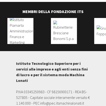
MEMBRI DELLA FONDAZIONE ITS
Istituto Tecnologico Superiore per i
servizi alle imprese e agli enti senza fini
di lucro e per il sistema moda Machina
Lonati
P.IVA 03345250983 - CF 98156900171 - REA BS-
527805 - Capitale sociale interamente versato €
1.140.000 - PEC
info@pec.itsmachinalonati.it