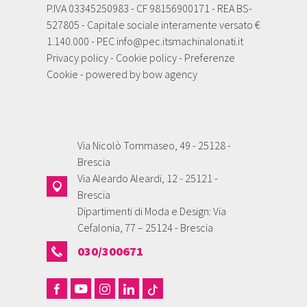
P.IVA 03345250983 - CF 98156900171 - REA BS-
527805 - Capitale sociale interamente versato €
1.140.000 - PEC
info@pec.itsmachinalonati.it
Privacy policy
-
Cookie policy
-
Preferenze
Cookie
- powered by
bow agency
Via Nicolò Tommaseo, 49 - 25128 -
Brescia
Via Aleardo Aleardi, 12 - 25121 -
Brescia
Dipartimenti di Moda e Design: Via
Cefalonia, 77 – 25124 - Brescia
030/300671