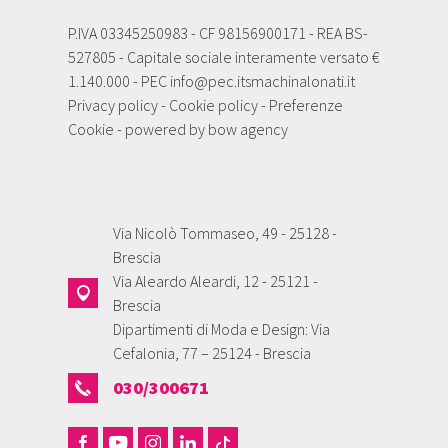
P.IVA 03345250983 - CF 98156900171 - REA BS-
527805 - Capitale sociale interamente versato €
1.140.000 - PEC
info@pec.itsmachinalonati.it
Privacy policy
-
Cookie policy
-
Preferenze
Cookie
- powered by
bow agency
Via Nicolò Tommaseo, 49 - 25128 -
Brescia
Via Aleardo Aleardi, 12 - 25121 -
Brescia
Dipartimenti di Moda e Design: Via
Cefalonia, 77 – 25124 - Brescia
030/300671