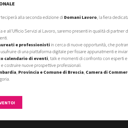
IONALE
rteciperà alla seconda edizione di
Domani Lavoro
, la fiera dedic
a e all'Ufficio Servizi al Lavoro, saremo presenti in qualità di partn
enti.
ureati e professionisti
in cerca di nuove opportunità, che potra
usufruire di una piattaforma digitale per fissare appunatmenti e inviare
co calendario di eventi
, talk e momenti di confronto con esperti
e e costruire nuove prospettive professionali.
mbardia
,
Provincia e Comune di Brescia
,
Camera di Commer
goria.
EVENTO!