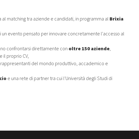
ata al matching tra aziende e candidati, in programma al
Brixia
er di un evento pensato per innovare concretamente l'accesso al
nno confrontarsi direttamente con
oltre 150 aziende
,
 il proprio CV,
 e rappresentanti del mondo produttivo, accademico e
cio
e una rete di partner tra cui l'Università degli Studi di