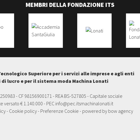
MEMBRI DELLA FONDAZIONE ITS
Tecnologico Superiore per i servizi alle imprese e agli enti
i di lucro e per il sistema moda Machina Lonati
5250983 - CF 98156900171 - REA BS-527805 - Capitale sociale
e versato € 1.140.000 - PEC
info@pec.itsmachinalonati.it
icy
-
Cookie policy
-
Preferenze Cookie
- powered by
bow agency