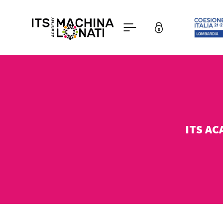
ITS A