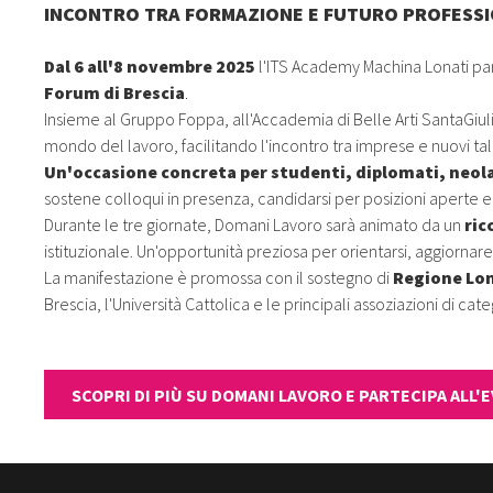
INCONTRO TRA FORMAZIONE E FUTURO PROFESS
Dal 6 all'8 novembre 2025
l'ITS Academy Machina Lonati pa
Forum di Brescia
.
Insieme al Gruppo Foppa, all'Accademia di Belle Arti SantaGiuli
mondo del lavoro, facilitando l'incontro tra imprese e nuovi tal
Un'occasione concreta per studenti, diplomati, neola
sostene colloqui in presenza, candidarsi per posizioni aperte e 
Durante le tre giornate, Domani Lavoro sarà animato da un
ric
istituzionale. Un'opportunità preziosa per orientarsi, aggiornar
La manifestazione è promossa con il sostegno di
Regione Lo
Brescia, l'Università Cattolica e le principali assoziazioni di cate
SCOPRI DI PIÙ SU DOMANI LAVORO E PARTECIPA ALL'