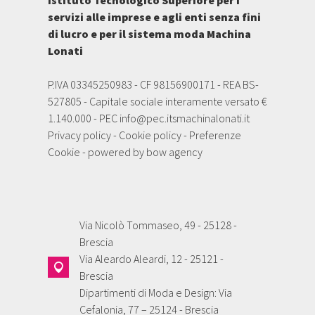
Istituto Tecnologico Superiore per i
servizi alle imprese e agli enti senza fini
di lucro e per il sistema moda Machina
Lonati
P.IVA 03345250983 - CF 98156900171 - REA BS-
527805 - Capitale sociale interamente versato €
1.140.000 - PEC
info@pec.itsmachinalonati.it
Privacy policy
-
Cookie policy
-
Preferenze
Cookie
- powered by
bow agency
Via Nicolò Tommaseo, 49 - 25128 -
Brescia
Via Aleardo Aleardi, 12 - 25121 -
Brescia
Dipartimenti di Moda e Design: Via
Cefalonia, 77 – 25124 - Brescia