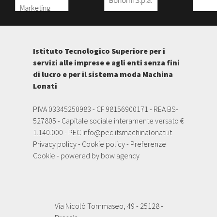
Istituto Tecnologico Superiore per i
servizi alle imprese e agli enti senza fini
di lucro e per il sistema moda Machina
Lonati
P.IVA 03345250983 - CF 98156900171 - REA BS-
527805 - Capitale sociale interamente versato €
1.140.000 - PEC
info@pec.itsmachinalonati.it
Privacy policy
-
Cookie policy
-
Preferenze
Cookie
- powered by
bow agency
Via Nicolò Tommaseo, 49 - 25128 -