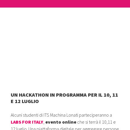
UN HACKATHON IN PROGRAMMA PER IL 10, 11
E 12 LUGLIO
Alcuni studenti di ITS Machina Lonati parteciperanno a
LABS FOR ITALY
,
evento online
che si terrà il 10,11 e
12 luglio. Una piattaforma digitale per aggregare persone