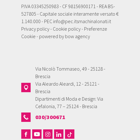
P.IVA 03345250983 - CF 98156900171 - REA BS-
527805 - Capitale sociale interamente versato €
1.140.000 - PEC
info@pec.itsmachinalonati.it
Privacy policy
-
Cookie policy
-
Preferenze
Cookie
- powered by
bow agency
Via Nicolò Tommaseo, 49 - 25128 -
Brescia
Via Aleardo Aleardi, 12 - 25121 -
Brescia
Dipartimenti di Moda e Design: Via
Cefalonia, 77 – 25124 - Brescia
030/300671