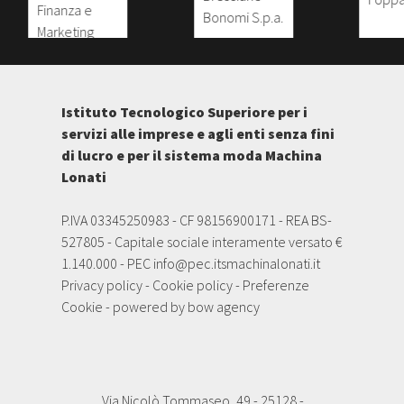
Istituto Tecnologico Superiore per i
servizi alle imprese e agli enti senza fini
di lucro e per il sistema moda Machina
Lonati
P.IVA 03345250983 - CF 98156900171 - REA BS-
527805 - Capitale sociale interamente versato €
1.140.000 - PEC
info@pec.itsmachinalonati.it
Privacy policy
-
Cookie policy
-
Preferenze
Cookie
- powered by
bow agency
Via Nicolò Tommaseo, 49 - 25128 -