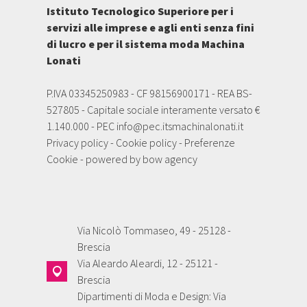
Istituto Tecnologico Superiore per i
servizi alle imprese e agli enti senza fini
di lucro e per il sistema moda Machina
Lonati
P.IVA 03345250983 - CF 98156900171 - REA BS-
527805 - Capitale sociale interamente versato €
1.140.000 - PEC
info@pec.itsmachinalonati.it
Privacy policy
-
Cookie policy
-
Preferenze
Cookie
- powered by
bow agency
Via Nicolò Tommaseo, 49 - 25128 -
Brescia
Via Aleardo Aleardi, 12 - 25121 -
Brescia
Dipartimenti di Moda e Design: Via