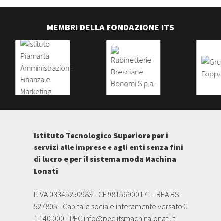
MEMBRI DELLA FONDAZIONE ITS
Istituto Tecnologico Superiore per i
servizi alle imprese e agli enti senza fini
di lucro e per il sistema moda Machina
Lonati
P.IVA 03345250983 - CF 98156900171 - REA BS-
527805 - Capitale sociale interamente versato €
1.140.000 - PEC
info@pec.itsmachinalonati.it