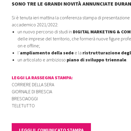
SONO TRE LE GRANDI NOVITÀ ANNUNCIATE DURAN
Si è tenuta ieri mattina la conferenza stampa di presentazione 
accademico 2021/2022:
un nuovo percorso di studi in
DIGITAL MARKETING & CO
delle imprese del territorio, che formerà nuove figure profe
on e offline;
l’
ampliamento della sede
e la
ristrutturazione degl
un articolato e ambizioso
piano di sviluppo triennale
.
LEGGI LA RASSEGNA STAMPA:
CORRIERE DELLA SERA
GIORNALE DI BRESCIA
BRESCIAOGGI
TELETUTTO
LEGGI IL COMUNICATO STAMPA