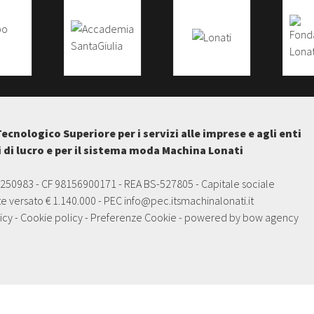
Tecnologico Superiore per i servizi alle imprese e agli enti
i di lucro e per il sistema moda Machina Lonati
5250983 - CF 98156900171 - REA BS-527805 - Capitale sociale
e versato € 1.140.000 - PEC
info@pec.itsmachinalonati.it
icy
-
Cookie policy
-
Preferenze Cookie
- powered by
bow agency