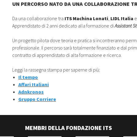
UN PERCORSO NATO DA UNA COLLABORAZIONE TRA 
Da una collaborazione tra
ITS Machina Lonati
,
LIDL Italia
Apprendistato di 2 anni dedicato alla formazione di
Assistant S
Un progetto pilota dove teoria e pratica si incontreranno permet
professionale. Il percorso sarà totalmente finanziato e dal primo
contratto di apprendistato di alta formazione e ricerca.
Leggi la rassegna stampa per saperne di più:
Il tempo
Affari Italiani
Adnkronos
Gruppo Corriere
MEMBRI DELLA FONDAZIONE ITS