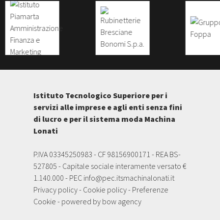
Istituto Tecnologico Superiore per i
servizi alle imprese e agli enti senza fini
di lucro e per il sistema moda Machina
Lonati
P.IVA 03345250983 - CF 98156900171 - REA BS-
527805 - Capitale sociale interamente versato €
1.140.000 - PEC
info@pec.itsmachinalonati.it
Privacy policy
-
Cookie policy
-
Preferenze
Cookie
- powered by
bow agency