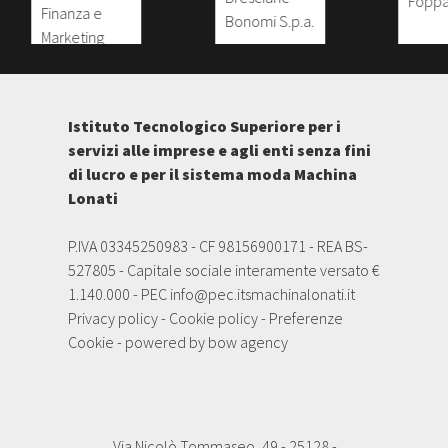
Istituto Tecnologico Superiore per i
servizi alle imprese e agli enti senza fini
di lucro e per il sistema moda Machina
Lonati
P.IVA 03345250983 - CF 98156900171 - REA BS-
527805 - Capitale sociale interamente versato €
1.140.000 - PEC
info@pec.itsmachinalonati.it
Privacy policy
-
Cookie policy
-
Preferenze
Cookie
- powered by
bow agency
Via Nicolò Tommaseo, 49 - 25128 -