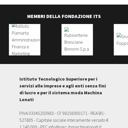
MEMBRI DELLA FONDAZIONE ITS
Istituto Tecnologico Superiore per i
servizi alle imprese e agli enti senza fini
di lucro e per il sistema moda Machina
Lonati
P.IVA 03345250983 - CF 98156900171 - REA BS-
527805 - Capitale sociale interamente versato €
1.140.000 - PEC
info@pec.itsmachinalonati.it