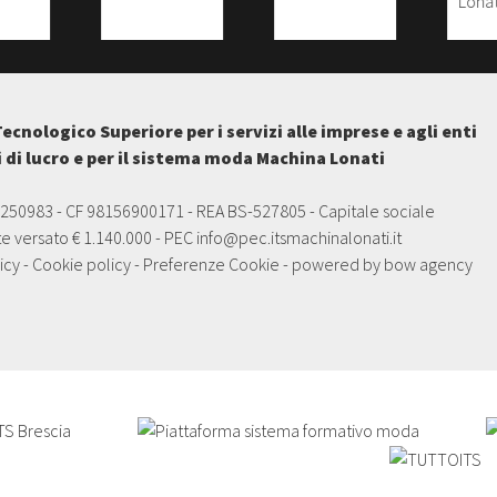
Tecnologico Superiore per i servizi alle imprese e agli enti
i di lucro e per il sistema moda Machina Lonati
5250983 - CF 98156900171 - REA BS-527805 - Capitale sociale
e versato € 1.140.000 - PEC
info@pec.itsmachinalonati.it
icy
-
Cookie policy
-
Preferenze Cookie
- powered by
bow agency