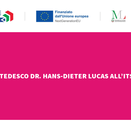
 TEDESCO DR. HANS-DIETER LUCAS ALL’I