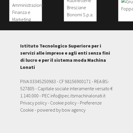
Istituto Tecnologico Superiore per i
servizi alle imprese e agli enti senza fini
di lucro e per il sistema moda Machina
Lonati
P.IVA 03345250983 - CF 98156900171 - REA BS-
527805 - Capitale sociale interamente versato €
1.140.000 - PEC
info@pec.itsmachinalonati.it
Privacy policy
-
Cookie policy
-
Preferenze
Cookie
- powered by
bow agency