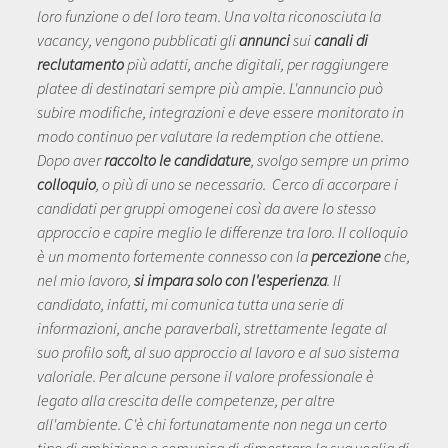
loro funzione o del loro team. Una volta riconosciuta la
vacancy, vengono pubblicati gli
annunci
sui
canali di
reclutamento
più adatti, anche digitali, per raggiungere
platee di destinatari sempre più ampie. L'annuncio può
subire modifiche, integrazioni e deve essere monitorato in
modo continuo per valutare la redemption che ottiene.
Dopo aver
raccolto le candidature
, svolgo sempre un primo
colloquio
, o più di uno se necessario. Cerco di accorpare i
candidati per gruppi omogenei così da avere lo stesso
approccio e capire meglio le differenze tra loro. Il colloquio
è un momento fortemente connesso con la
percezione
che,
nel mio lavoro,
si impara solo con l'esperienza
. Il
candidato, infatti, mi comunica tutta una serie di
informazioni, anche paraverbali, strettamente legate al
suo profilo soft, al suo approccio al lavoro e al suo sistema
valoriale. Per alcune persone il valore professionale è
legato alla crescita delle competenze, per altre
all'ambiente. C'è chi fortunatamente non nega un certo