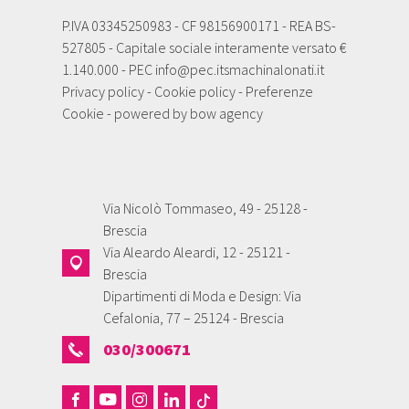
P.IVA 03345250983 - CF 98156900171 - REA BS-
527805 - Capitale sociale interamente versato €
1.140.000 - PEC
info@pec.itsmachinalonati.it
Privacy policy
-
Cookie policy
-
Preferenze
Cookie
- powered by
bow agency
Via Nicolò Tommaseo, 49 - 25128 -
Brescia
Via Aleardo Aleardi, 12 - 25121 -
Brescia
Dipartimenti di Moda e Design: Via
Cefalonia, 77 – 25124 - Brescia
030/300671