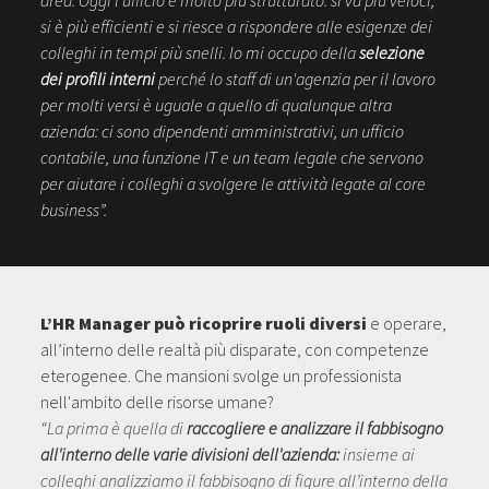
area. Oggi l'ufficio è molto più strutturato: si va più veloci,
si è più efficienti e si riesce a rispondere alle esigenze dei
colleghi in tempi più snelli. Io mi occupo della
selezione
dei profili interni
perché lo staff di un'agenzia per il lavoro
per molti versi è uguale a quello di qualunque altra
azienda: ci sono dipendenti amministrativi, un ufficio
contabile, una funzione IT e un team legale che servono
per aiutare i colleghi a svolgere le attività legate al core
business”.
L’HR Manager può ricoprire ruoli diversi
e operare,
all’interno delle realtà più disparate, con competenze
eterogenee. Che mansioni svolge un professionista
nell'ambito delle risorse umane?
“La prima è quella di
raccogliere e analizzare il fabbisogno
all'interno delle varie divisioni dell'azienda:
insieme ai
colleghi analizziamo il fabbisogno di figure all’interno della