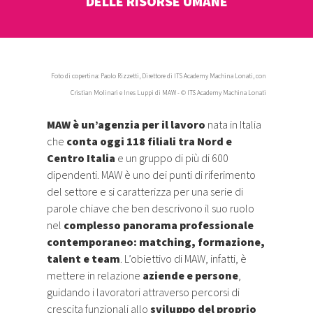
DELLE RISORSE UMANE
Foto di copertina: Paolo Rizzetti, Direttore di ITS Academy Machina Lonati, con
Cristian Molinari e Ines Luppi di MAW - © ITS Academy Machina Lonati
MAW è un’agenzia per il lavoro
nata in Italia
che
conta oggi 118 filiali tra Nord e
Centro Italia
e un gruppo di più di 600
dipendenti. MAW è uno dei punti di riferimento
del settore e si caratterizza per una serie di
parole chiave che ben descrivono il suo ruolo
nel
complesso panorama professionale
contemporaneo: matching, formazione,
talent e team
. L’obiettivo di MAW, infatti, è
mettere in relazione
aziende e persone
,
guidando i lavoratori attraverso percorsi di
crescita funzionali allo
sviluppo del proprio