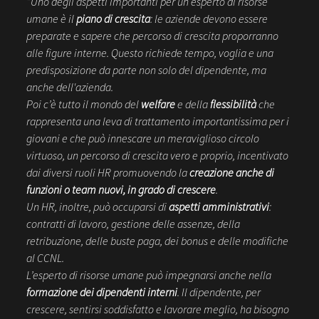
“Uno degli aspetti importanti per un esperto di risorse
umane è il
piano di crescita
: le aziende devono essere
preparate e sapere che percorso di crescita proporranno
alle figure interne. Questo richiede tempo, voglia e una
predisposizione da parte non solo del dipendente, ma
anche dell'azienda.
Poi c’è tutto il mondo del
welfare
e della
flessibilità
che
rappresenta una leva di trattamento importantissima per i
giovani e che può innescare un meraviglioso circolo
virtuoso, un percorso di crescita vero e proprio, incentivato
dai diversi ruoli HR promuovendo la
creazione anche di
funzioni o team nuovi, in grado di crescere
.
Un HR, inoltre, può occuparsi di
aspetti amministrativi
:
contratti di lavoro, gestione delle assenze, della
retribuzione, delle buste paga, dei bonus e delle modifiche
al CCNL.
L’esperto di risorse umane può impegnarsi anche nella
formazione dei dipendenti interni
. Il dipendente, per
crescere, sentirsi soddisfatto e lavorare meglio, ha bisogno