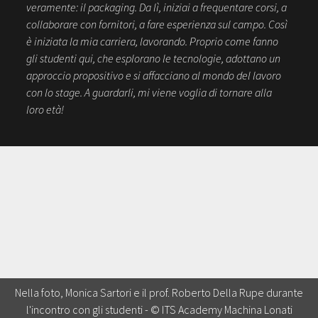
veramente: il packaging. Da lì, iniziai a frequentare corsi, a
collaborare con fornitori, a fare esperienza sul campo. Così
è iniziata la mia carriera, lavorando. Proprio come fanno
gli studenti qui, che esplorano le tecnologie, adottano un
approccio propositivo e si affacciano al mondo del lavoro
con lo stage. A guardarli, mi viene voglia di tornare alla
loro età!
Nella foto, Monica Sartori e il prof. Roberto Della Rupe durante
l'incontro con gli studenti - © ITS Academy Machina Lonati