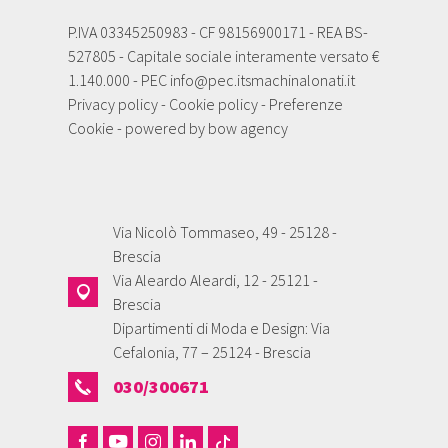
P.IVA 03345250983 - CF 98156900171 - REA BS-
527805 - Capitale sociale interamente versato €
1.140.000 - PEC
info@pec.itsmachinalonati.it
Privacy policy
-
Cookie policy
-
Preferenze
Cookie
- powered by
bow agency
Via Nicolò Tommaseo, 49 - 25128 -
Brescia
Via Aleardo Aleardi, 12 - 25121 -
Brescia
Dipartimenti di Moda e Design: Via
Cefalonia, 77 – 25124 - Brescia
030/300671