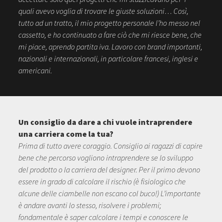
quali avevo voglia di trovare le giuste soluzioni… Così,
tutto ad un tratto, il mio progetto personale l’ho messo nel
cassetto, e ho continuato a fare ciò che mi riesce bene, che
mi piace, aprendo partita iva. Lavoro con brand importanti,
nazionali e internazionali, in particolare francesi, inglesi e
americani.
Un consiglio da dare a chi vuole intraprendere
una carriera come la tua?
Prima di tutto avere coraggio. Consiglio ai ragazzi di capire
bene che percorso vogliono intraprendere se lo sviluppo
del prodotto o la carriera del designer. Per il primo devono
essere in grado di calcolare il rischio (è fisiologico che
alcune delle ciambelle non escano col buco!) L’importante
è andare avanti lo stesso, risolvere i problemi;
fondamentale è saper calcolare i tempi e conoscere le