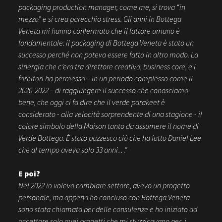
packaging production manager, come me, si trova “in
mezzo” e si crea parecchio stress. Gli anni in Bottega
Veneta mi hanno confermato che il fattore umano è
fondamentale: il packaging di Bottega Veneta è stato un
successo perché non poteva essere fatto in altro modo. La
sinergia che c’era tra direttore creativo, business core, e i
fornitori ha permesso – in un periodo complesso come il
2020-2022 – di raggiungere il successo che conosciamo
bene, che oggi ci fa dire che il verde parakeet è
considerato - alla velocità sorprendente di una stagione - il
colore simbolo della Maison tanto da assumere il nome di
Verde Bottega. È stato pazzesco ciò che ha fatto Daniel Lee
che al tempo aveva solo 33 anni…"
E poi?
Nel 2022 io volevo cambiare settore, avevo un progetto
personale, ma appena ho concluso con Bottega Veneta
sono stata chiamata per delle consulenze e ho iniziato ad
accettare solo quei progetti che mi stuzzicavano per i