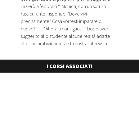
inizierò a febbraio?” Monica, con un sorriso
rassicurante, risponde: “Dove vivi
precisamente? Cosa vorresti imparare di
nuovo?” … “Allora ti consiglio…” Dopo aver
suggerito allo studente alcune realtà adatte
alle sue ambizioni, inizia la nostra intervista.
I CORSI ASSOCIATI
GREEN PRODUCT
DESIGNER