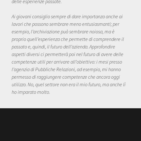
delle esperienze passate.
Ai giovani consiglio sempre di dare importanza anche ai
lavori che possono sembrare meno entusiasmanti; per
esempio, l’archiviazione può sembrare noiosa, ma è
proprio quell’esperienza che permette di comprendere il
passato e, quindi, il futuro dell’azienda. Approfondire
aspetti diversi ci permetterà poi nel futuro di avere delle
competenze utili per arrivare all’obiettivo: i mesi presso
l’agenzia di Pubbliche Relazioni, ad esempio, mi hanno
permesso di raggiungere competenze che ancora oggi
utilizzo. No, quel settore non era il mio futuro, ma anche lì
ho imparato molto.