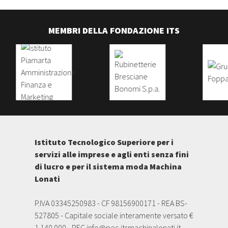
MEMBRI DELLA FONDAZIONE ITS
Istituto Tecnologico Superiore per i
servizi alle imprese e agli enti senza fini
di lucro e per il sistema moda Machina
Lonati
P.IVA 03345250983 - CF 98156900171 - REA BS-
527805 - Capitale sociale interamente versato €
1.140.000 - PEC
info@pec.itsmachinalonati.it