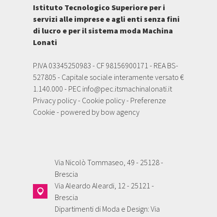
Istituto Tecnologico Superiore per i
servizi alle imprese e agli enti senza fini
di lucro e per il sistema moda Machina
Lonati
P.IVA 03345250983 - CF 98156900171 - REA BS-
527805 - Capitale sociale interamente versato €
1.140.000 - PEC
info@pec.itsmachinalonati.it
Privacy policy
-
Cookie policy
-
Preferenze
Cookie
- powered by
bow agency
Via Nicolò Tommaseo, 49 - 25128 -
Brescia
Via Aleardo Aleardi, 12 - 25121 -
Brescia
Dipartimenti di Moda e Design: Via