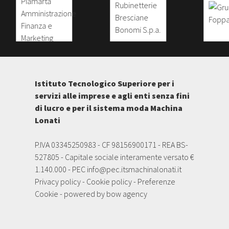
Istituto Tecnologico Superiore per i
servizi alle imprese e agli enti senza fini
di lucro e per il sistema moda Machina
Lonati
P.IVA 03345250983 - CF 98156900171 - REA BS-
527805 - Capitale sociale interamente versato €
1.140.000 - PEC
info@pec.itsmachinalonati.it
Privacy policy
-
Cookie policy
-
Preferenze
Cookie
- powered by
bow agency