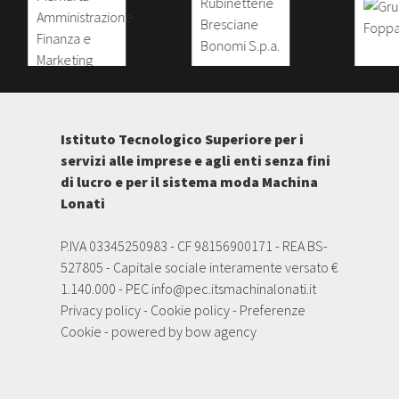
Istituto Tecnologico Superiore per i
servizi alle imprese e agli enti senza fini
di lucro e per il sistema moda Machina
Lonati
P.IVA 03345250983 - CF 98156900171 - REA BS-
527805 - Capitale sociale interamente versato €
1.140.000 - PEC
info@pec.itsmachinalonati.it
Privacy policy
-
Cookie policy
-
Preferenze
Cookie
- powered by
bow agency