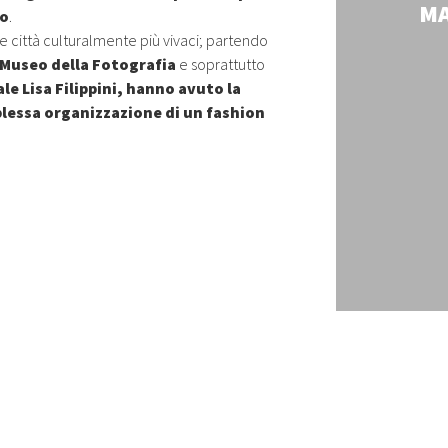
& COMUNICAZIONE PER
MA
no
.
le città culturalmente più vivaci; partendo
NAZIONALIZZAZIONE
Museo della Fotografia
e soprattutto
ELL'IMPRESA
le Lisa Filippini, hanno avuto la
mplessa organizzazione di un fashion
UTTI I DETTAGLI