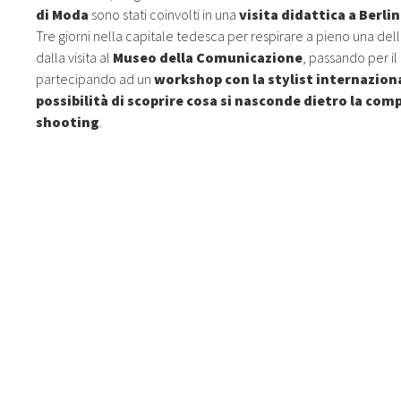
MARKETING 
di Moda
sono stati coinvolti in una
visita didattica a Berli
Tre giorni nella capitale tedesca per respirare a pieno una del
L'INTER
dalla visita al
Museo della Comunicazione
, passando per il
D
partecipando ad un
workshop con la stylist internaziona
possibilità di scoprire cosa si nasconde dietro la co
shooting
.
T