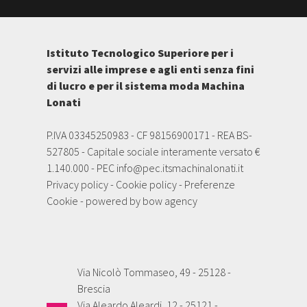
Istituto Tecnologico Superiore per i
servizi alle imprese e agli enti senza fini
di lucro e per il sistema moda Machina
Lonati
P.IVA 03345250983 - CF 98156900171 - REA BS-
527805 - Capitale sociale interamente versato €
1.140.000 - PEC
info@pec.itsmachinalonati.it
Privacy policy
-
Cookie policy
-
Preferenze
Cookie
- powered by
bow agency
Via Nicolò Tommaseo, 49 - 25128 -
Brescia
Via Aleardo Aleardi, 12 - 25121 -