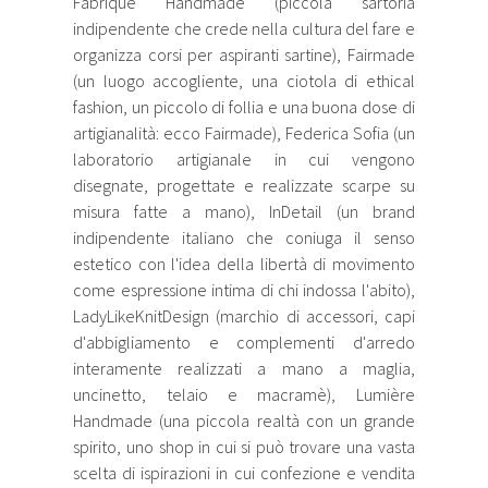
Fabrique Handmade (piccola sartoria
indipendente che crede nella cultura del fare e
organizza corsi per aspiranti sartine), Fairmade
(un luogo accogliente, una ciotola di ethical
fashion, un piccolo di follia e una buona dose di
artigianalità: ecco Fairmade), Federica Sofia (un
laboratorio artigianale in cui vengono
disegnate, progettate e realizzate scarpe su
misura fatte a mano), InDetail (un brand
indipendente italiano che coniuga il senso
estetico con l'idea della libertà di movimento
come espressione intima di chi indossa l'abito),
LadyLikeKnitDesign (marchio di accessori, capi
d'abbigliamento e complementi d'arredo
interamente realizzati a mano a maglia,
uncinetto, telaio e macramè), Lumière
Handmade (una piccola realtà con un grande
spirito, uno shop in cui si può trovare una vasta
scelta di ispirazioni in cui confezione e vendita