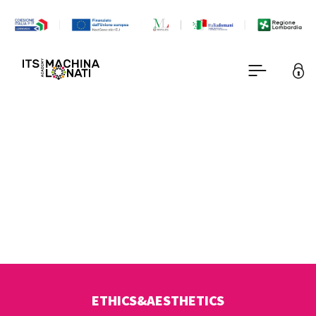
ETHICS&AESTHETICS