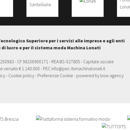
Tecnologico Superiore per i servizi alle imprese e agli enti
i di lucro e per il sistema moda Machina Lonati
5250983 - CF 98156900171 - REA BS-527805 - Capitale sociale
e versato € 1.140.000 - PEC
info@pec.itsmachinalonati.it
icy
-
Cookie policy
-
Preferenze Cookie
- powered by
bow agency