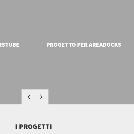
RSTUBE
PROGETTO PER AREADOCKS
BALLINI WALTER
CO
RESPONSABILE TECNICO | TEATRO
GRANDE
I PROGETTI