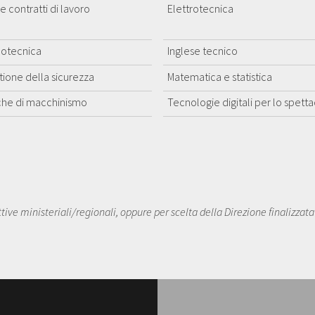
 e contratti di lavoro
Elettrotecnica
notecnica
Inglese tecnico
tione della sicurezza
Matematica e statistica
che di macchinismo
Tecnologie digitali per lo spett
ive ministeriali/regionali, oppure per scelta della Direzione finalizzat