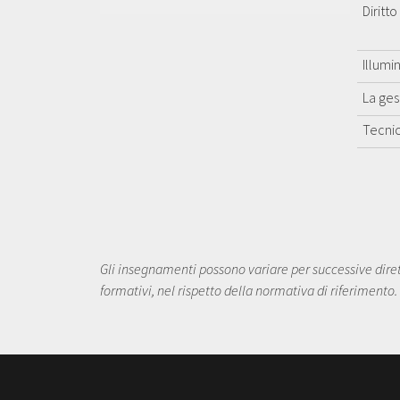
Diritto
Illumi
La ges
Tecni
Gli insegnamenti possono variare per successive dirett
formativi, nel rispetto della normativa di riferimento.