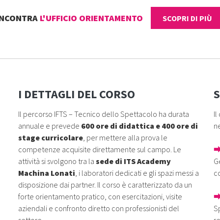
INCONTRA
L'UFFICIO ORIENTAMENTO
SCOPRI DI PIÙ
I DETTAGLI DEL CORSO
S
Il percorso IFTS – Tecnico dello Spettacolo ha durata
Il
annuale e prevede
600 ore di didattica e 400 ore di
n
stage curricolare
, per mettere alla prova le
competenze acquisite direttamente sul campo. Le
⮕
attività si svolgono tra la
sede di ITS Academy
Ge
Machina Lonati
, i laboratori dedicati e gli spazi messi a
co
disposizione dai partner. Il corso è caratterizzato da un
forte orientamento pratico, con esercitazioni, visite
⮕
aziendali e confronto diretto con professionisti del
Sp