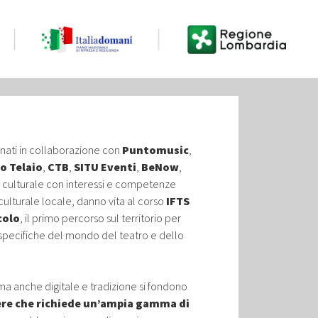
ati in collaborazione con
Puntomusic
,
o Telaio
,
CTB
,
SITU Eventi
,
BeNow
,
 culturale con interessi e competenze
culturale locale, danno vita al corso
IFTS
colo
, il primo percorso sul territorio per
specifiche del mondo del teatro e dello
a anche digitale e tradizione si fondono
re che richiede un’ampia gamma di