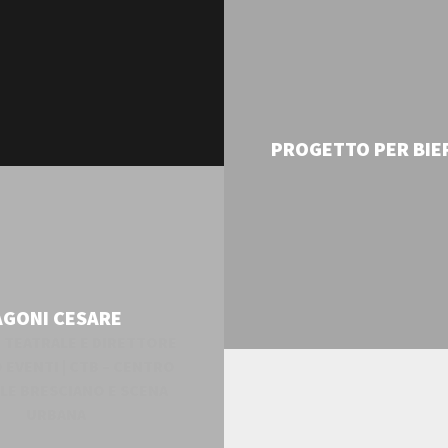
A UN’IDEA A UN
OTTO: IL POTERE
PROGETTO PER BIE
MATIVO DEL FARE
AGONI CESARE
 TEATRALE E DIRETTORE
AMEDANI MAR
 EVENTI | CTB – CENTRO
LE BRESCIANO E SCENA
URBANA