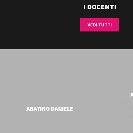
I DOCENTI
VEDI TUTTI
D
PROGETTO PER AREADOCKS
PROD
FOR
TECNICO
ABATINO DANIELE
TECNICO
TEATRA