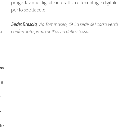
progettazione digitale interattiva e tecnologie digitali
per lo spettacolo.
Sede: Brescia
, via Tommaseo, 49. La sede del corso verrà
i
confermata prima dell'avvio dello stesso.
eo
ne
e
o
te