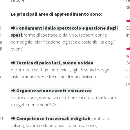
settore.
r
de
Le principali aree di apprendimento sono:
i
⮕
0
⮕ Fondamenti dello spettacolo e gestione degli
Cu
i
spazi
: forme di spettacolo dal vivo, rapporti con le
im
ca
compagnie, pianificazione logistica e sostenibilità degli
i
eventi.
⮕
G
⮕ Tecnica di palco luci, suono e video
:
Se
elettrotecnica, illuminotecnica, light & sound design,
co
lo
installazioni video e tecniche di macchinismo.
co
p
⮕ Organizzazione eventi e sicurezza
:
pianificazione, normativa di settore, sicurezza sul lavoro
e regolamentazioni SIAE.
TU
⮕ Competenze trasversali e digitali
: problem
solving, lavoro collaborativo, comunicazione,