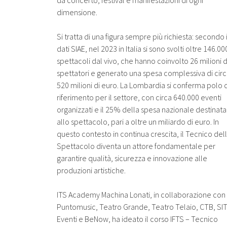
da concerto, festival e manifestazioni di ogni
dimensione.
Si tratta di una figura sempre più richiesta: secondo 
dati SIAE, nel 2023 in Italia si sono svolti oltre 146.00
spettacoli dal vivo, che hanno coinvolto 26 milioni d
spettatori e generato una spesa complessiva di cir
520 milioni di euro. La Lombardia si conferma polo d
riferimento per il settore, con circa 640.000 eventi
organizzati e il 25% della spesa nazionale destinata
allo spettacolo, pari a oltre un miliardo di euro. In
questo contesto in continua crescita, il Tecnico del
Spettacolo diventa un attore fondamentale per
garantire qualità, sicurezza e innovazione alle
produzioni artistiche.
ITS Academy Machina Lonati, in collaborazione con
Puntomusic, Teatro Grande, Teatro Telaio, CTB, SI
Eventi e BeNow, ha ideato il corso IFTS – Tecnico