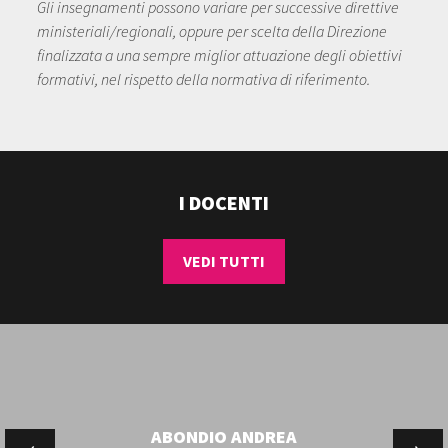
Gli insegnamenti possono variare per successive direttive
ministeriali/regionali, oppure per scelta della Direzione
finalizzata a una sempre miglior attuazione degli obiettivi
formativi, nel rispetto della normativa di riferimento.
I DOCENTI
VEDI TUTTI
ABONDIO ANDREA